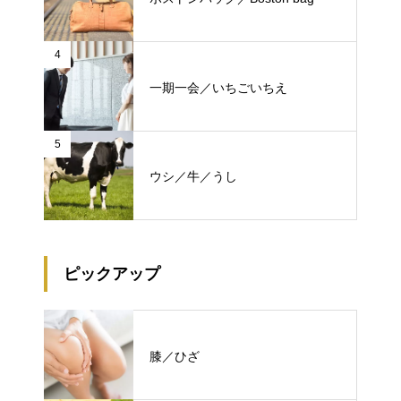
4
一期一会／いちごいちえ
5
ウシ／牛／うし
ピックアップ
膝／ひざ