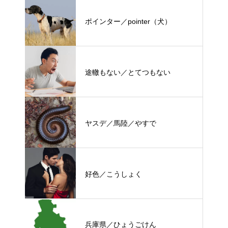
ポインター／pointer（犬）
途轍もない／とてつもない
ヤスデ／馬陸／やすで
好色／こうしょく
兵庫県／ひょうごけん