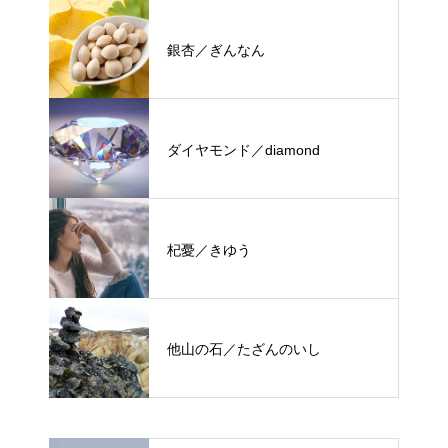
銀杏／ぎんなん
ダイヤモンド／diamond
杞憂／きゆう
他山の石／たざんのいし