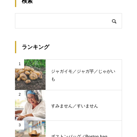
検索
ランキング
1
ジャガイモ／ジャガ芋／じゃがい
も
2
すみません／すいません
3
ボストンバッグ／Boston bag