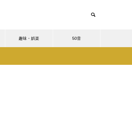
趣味・娯楽
50音