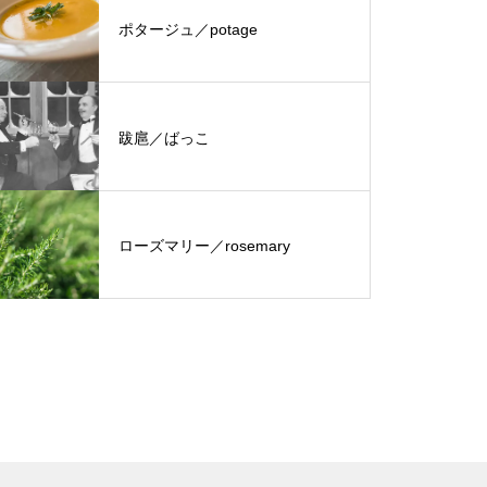
ポタージュ／potage
跋扈／ばっこ
ローズマリー／rosemary