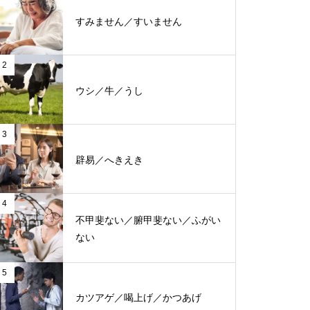
すみません／すいません
2
ウシ／牛／うし
3
辟易／へきえき
4
不甲斐ない／腑甲斐ない／ふがい
ない
5
カツアゲ／喝上げ／かつあげ