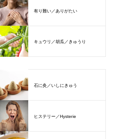
有り難い／ありがたい
キュウリ／胡瓜／きゅうり
石に灸／いしにきゅう
ヒステリー／Hysterie