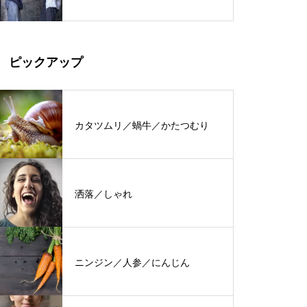
ピックアップ
カタツムリ／蝸牛／かたつむり
洒落／しゃれ
ニンジン／人参／にんじん