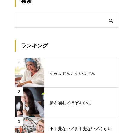
検索
ランキング
1
すみません／すいません
2
臍を噛む／ほぞをかむ
3
不甲斐ない／腑甲斐ない／ふがい