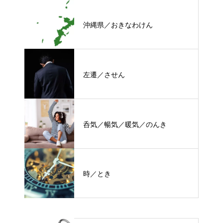
沖縄県／おきなわけん
左遷／させん
呑気／暢気／暖気／のんき
時／とき