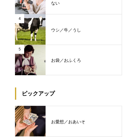
ない
4
ウシ／牛／うし
5
お袋／おふくろ
ピックアップ
お愛想／おあいそ