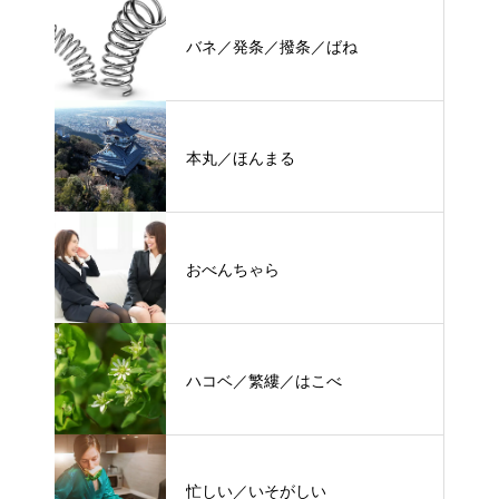
バネ／発条／撥条／ばね
本丸／ほんまる
おべんちゃら
ハコベ／繁縷／はこべ
忙しい／いそがしい