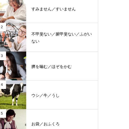
すみません／すいません
2
不甲斐ない／腑甲斐ない／ふがい
ない
3
臍を噛む／ほぞをかむ
4
ウシ／牛／うし
5
お袋／おふくろ