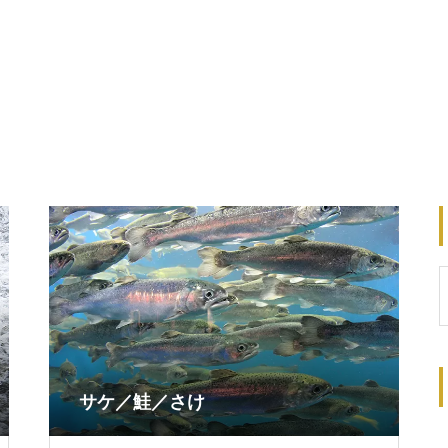
サケ／鮭／さけ