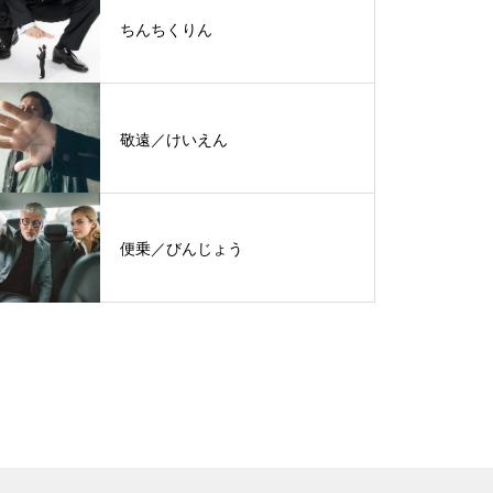
ちんちくりん
敬遠／けいえん
便乗／びんじょう