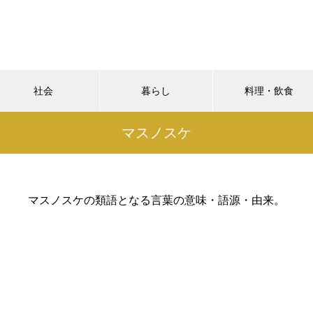
社会
暮らし
料理・飲食
マスノスケ
マスノスケの類語となる言葉の意味・語源・由来。