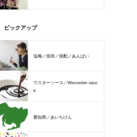
ピックアップ
塩梅／按排／按配／あんばい
ウスターソース／Worcester sauc
e
愛知県／あいちけん