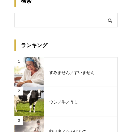
検索
ランキング
1
すみません／すいません
2
ウシ／牛／うし
3
戯け者／たわけもの