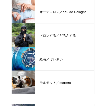
オーデコロン／eau de Cologne
ドロンする／どろんする
経済／けいざい
モルモット／marmot