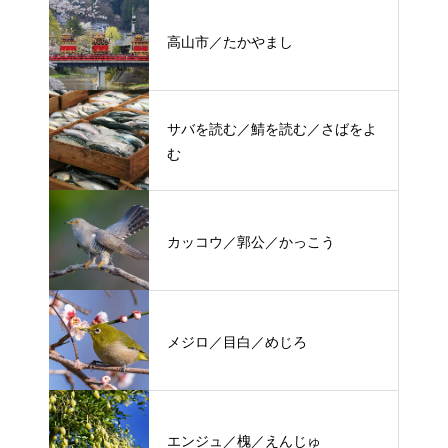
高山市／たかやまし
サバを読む／鯖を読む／さばをよ
む
カッコウ／郭公／かっこう
メジロ／目白／めじろ
エンジュ／槐／えんじゅ