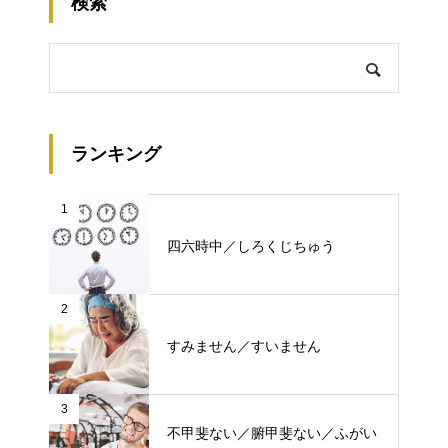
検索
ランキング
1
四六時中／しろくじちゅう
2
すみません／すいません
3
不甲斐ない／腑甲斐ない／ふがい