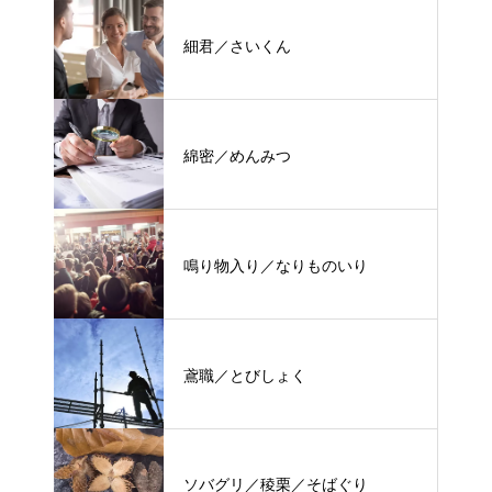
細君／さいくん
綿密／めんみつ
鳴り物入り／なりものいり
鳶職／とびしょく
ソバグリ／稜栗／そばぐり