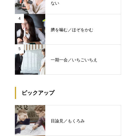
ない
4
臍を噛む／ほぞをかむ
5
一期一会／いちごいちえ
ピックアップ
目論見／もくろみ