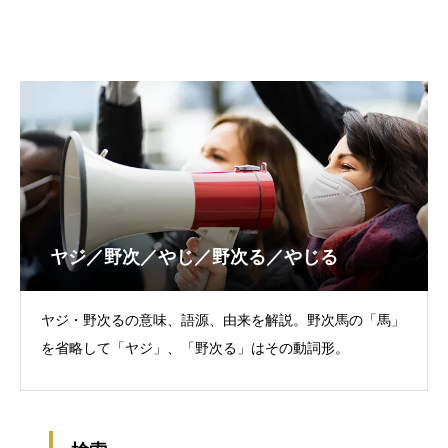
ヤジ／野次／やじ／野次る／やじる
ヤジ・野次るの意味、語源、由来を解説。野次馬の「馬」
を省略して「ヤジ」、「野次る」はその動詞形。