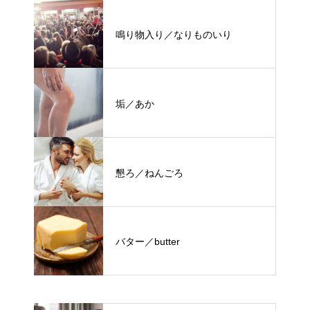
鳴り物入り／なりものいり
垢／あか
懇ろ／ねんごろ
バター／butter