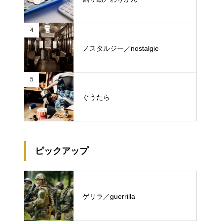
4
ノスタルジー／nostalgie
5
ぐうたら
ピックアップ
ゲリラ／guerrilla