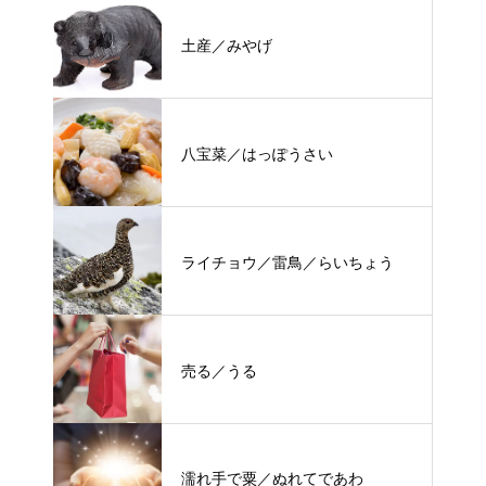
土産／みやげ
八宝菜／はっぽうさい
ライチョウ／雷鳥／らいちょう
売る／うる
濡れ手で粟／ぬれてであわ