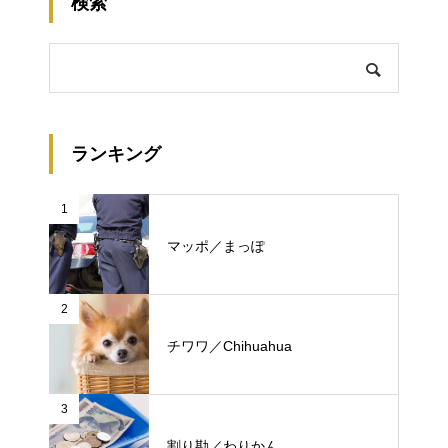
検索
ランキング
1
マッポ／まっぽ
2
チワワ／Chihuahua
3
割り勘／わりかん