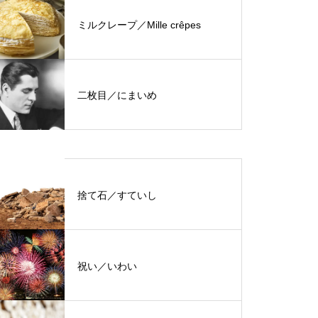
ミルクレープ／Mille crêpes
二枚目／にまいめ
捨て石／すていし
祝い／いわい