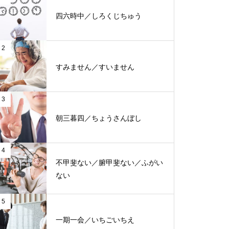
四六時中／しろくじちゅう
2
すみません／すいません
3
朝三暮四／ちょうさんぼし
4
不甲斐ない／腑甲斐ない／ふがい
ない
5
一期一会／いちごいちえ