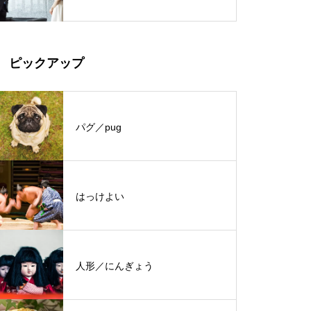
ピックアップ
パグ／pug
はっけよい
人形／にんぎょう