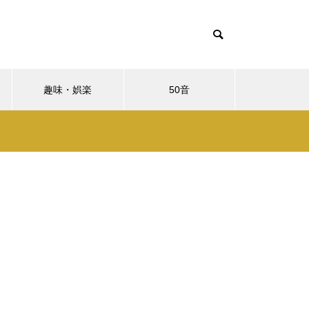
趣味・娯楽
50音