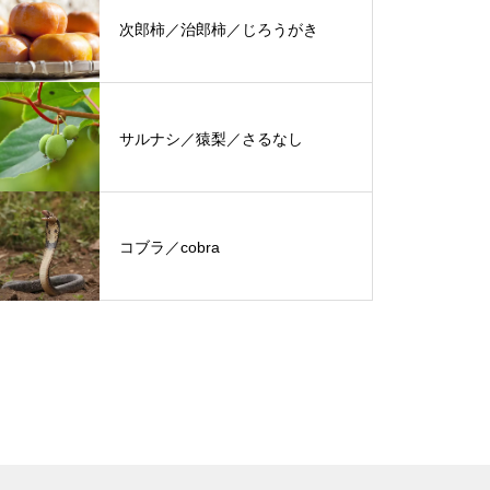
次郎柿／治郎柿／じろうがき
サルナシ／猿梨／さるなし
コブラ／cobra