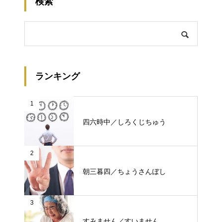
検索
ランキング
1
四六時中／しろくじちゅう
2
朝三暮四／ちょうさんぼし
3
すみません／すいません