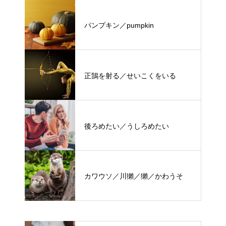
パンプキン／pumpkin
正鵠を射る／せいこくをいる
後ろめたい／うしろめたい
カワウソ／川獺／獺／かわうそ