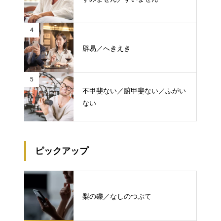
4
辟易／へきえき
5
不甲斐ない／腑甲斐ない／ふがい
ない
ピックアップ
梨の礫／なしのつぶて