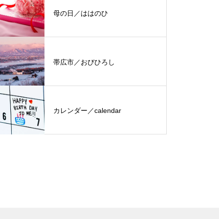
母の日／ははのひ
帯広市／おびひろし
カレンダー／calendar