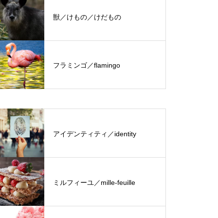
獣／けもの／けだもの
フラミンゴ／flamingo
アイデンティティ／identity
ミルフィーユ／mille-feuille