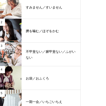
すみません／すいません
2
臍を噛む／ほぞをかむ
3
不甲斐ない／腑甲斐ない／ふがい
ない
4
お袋／おふくろ
5
一期一会／いちごいちえ