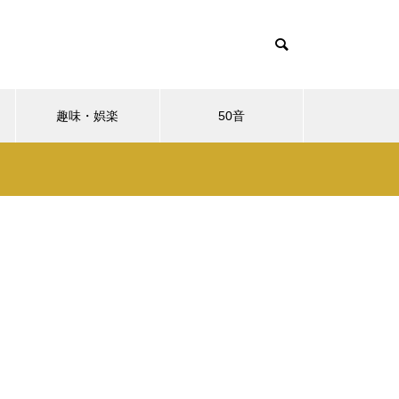
趣味・娯楽
50音