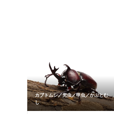
カブトムシ／兜虫／甲虫／かぶとむ
し