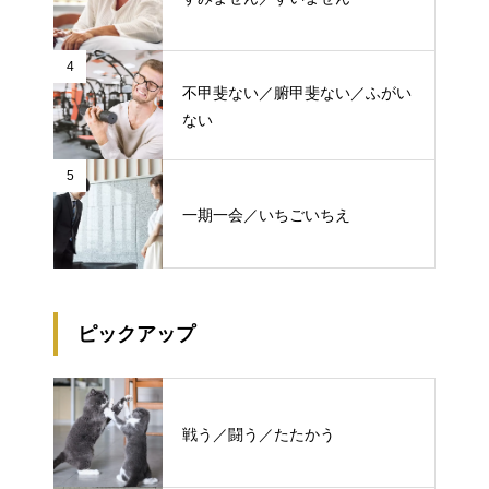
4
不甲斐ない／腑甲斐ない／ふがい
ない
5
一期一会／いちごいちえ
ピックアップ
戦う／闘う／たたかう