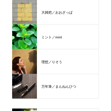
大雑把／おおざっぱ
ミント／mint
理想／りそう
万年筆／まんねんひつ