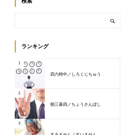
検索
ランキング
1
四六時中／しろくじちゅう
2
朝三暮四／ちょうさんぼし
3
すみません／すいません