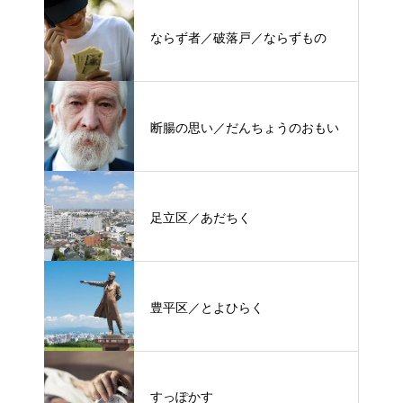
ならず者／破落戸／ならずもの
断腸の思い／だんちょうのおもい
足立区／あだちく
豊平区／とよひらく
すっぽかす