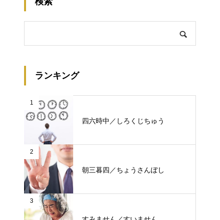
検索
ランキング
1
四六時中／しろくじちゅう
2
朝三暮四／ちょうさんぼし
3
すみません／すいません