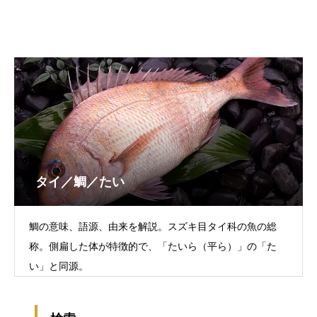
タイ／鯛／たい
鯛の意味、語源、由来を解説。スズキ目タイ科の魚の総
称。側扁した体が特徴的で、「たいら（平ら）」の「た
い」と同源。