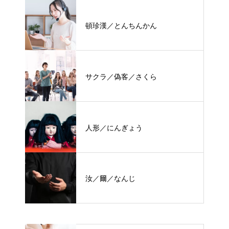
頓珍漢／とんちんかん
サクラ／偽客／さくら
人形／にんぎょう
汝／爾／なんじ