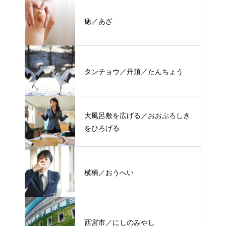
痣／あざ
タンチョウ／丹頂／たんちょう
大風呂敷を広げる／おおぶろしき
をひろげる
横柄／おうへい
西宮市／にしのみやし