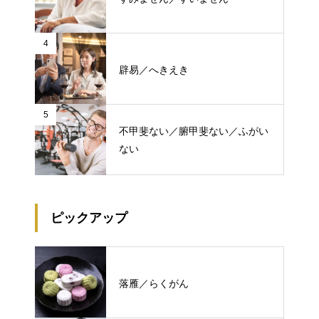
4
辟易／へきえき
5
不甲斐ない／腑甲斐ない／ふがい
ない
ピックアップ
落雁／らくがん