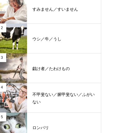
すみません／すいません
2
ウシ／牛／うし
3
戯け者／たわけもの
4
不甲斐ない／腑甲斐ない／ふがい
ない
5
ロンパリ