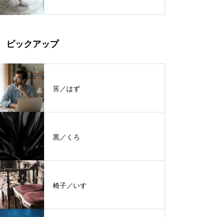
ピックアップ
筈／はず
黒／くろ
椅子／いす