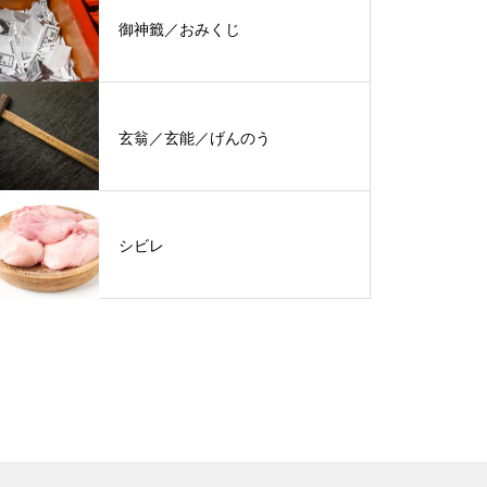
御神籤／おみくじ
玄翁／玄能／げんのう
シビレ