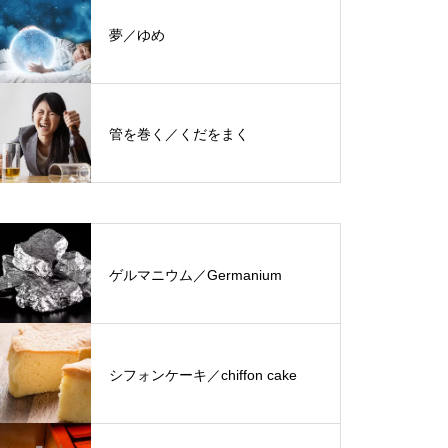
夢／ゆめ
管を巻く／くだをまく
ゲルマニウム／Germanium
シフォンケーキ／chiffon cake