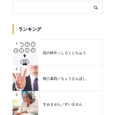
ランキング
1
四六時中／しろくじちゅう
2
朝三暮四／ちょうさんぼし
3
すみません／すいません