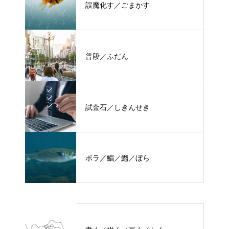
誤魔化す／ごまかす
普段／ふだん
試金石／しきんせき
ボラ／鯔／鰡／ぼら