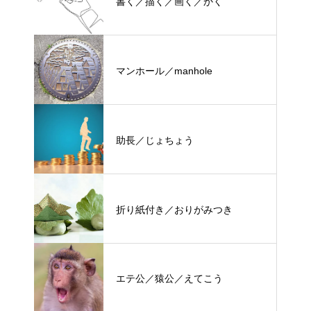
書く／描く／画く／かく
マンホール／manhole
助長／じょちょう
折り紙付き／おりがみつき
エテ公／猿公／えてこう