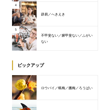
4
辟易／へきえき
5
不甲斐ない／腑甲斐ない／ふがい
ない
ピックアップ
ロウバイ／蝋梅／臘梅／ろうばい