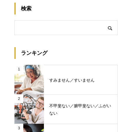
検索
ランキング
1
すみません／すいません
2
不甲斐ない／腑甲斐ない／ふがい
ない
3