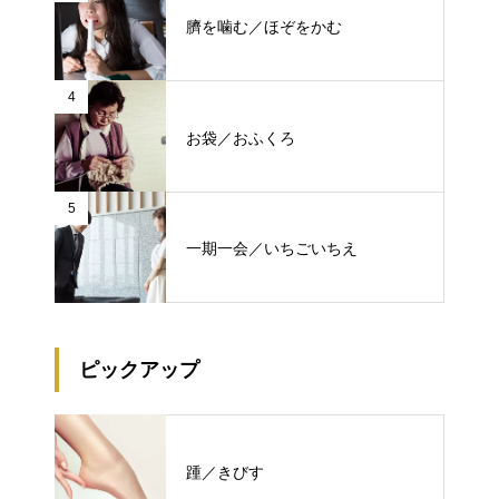
臍を噛む／ほぞをかむ
4
お袋／おふくろ
5
一期一会／いちごいちえ
ピックアップ
踵／きびす