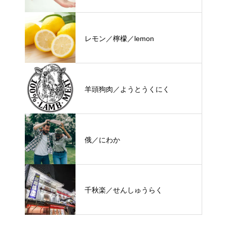
レモン／檸檬／lemon
羊頭狗肉／ようとうくにく
俄／にわか
千秋楽／せんしゅうらく