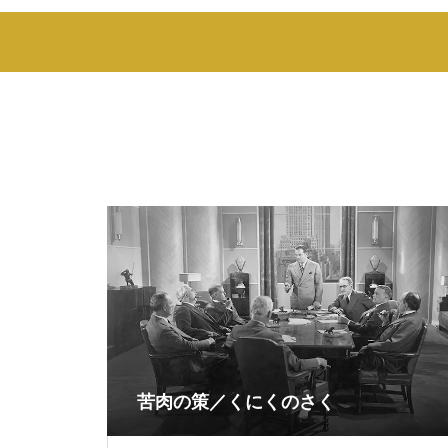
苦肉の策／くにくのさく