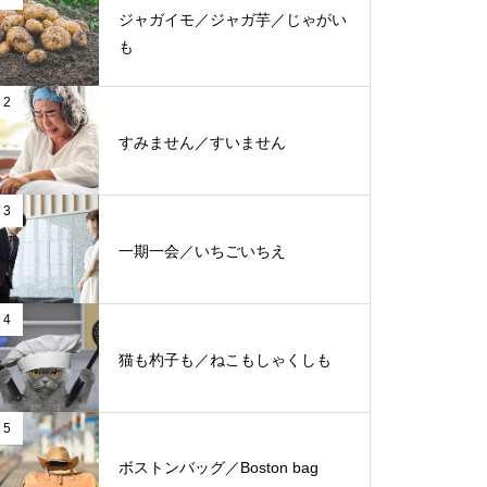
ジャガイモ／ジャガ芋／じゃがい
も
2
すみません／すいません
3
一期一会／いちごいちえ
4
猫も杓子も／ねこもしゃくしも
5
ボストンバッグ／Boston bag