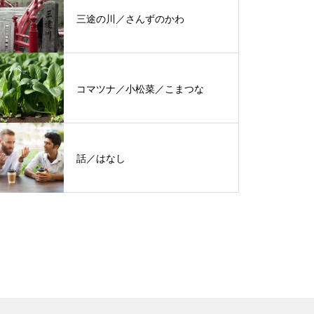
三途の川／さんずのかわ
コマツナ／小松菜／こまつな
話／はなし