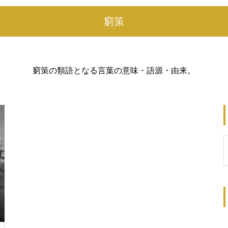
窮策
窮策の類語となる言葉の意味・語源・由来。