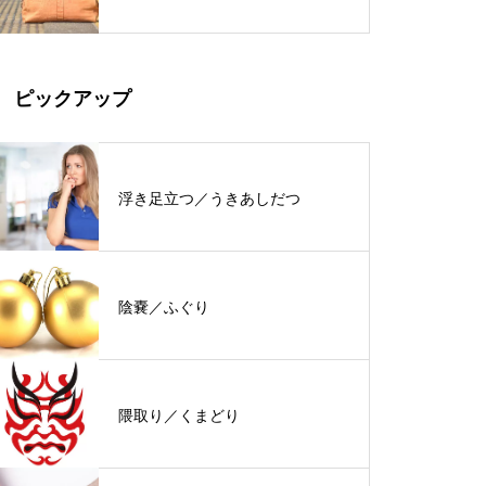
ピックアップ
浮き足立つ／うきあしだつ
陰嚢／ふぐり
隈取り／くまどり