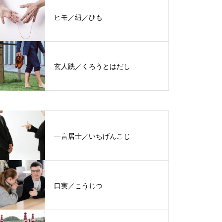
ヒモ／紐／ひも
玄人跣／くろうとはだし
一言居士／いちげんこじ
口実／こうじつ