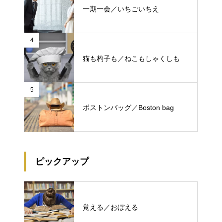
一期一会／いちごいちえ
4
猫も杓子も／ねこもしゃくしも
5
ボストンバッグ／Boston bag
ピックアップ
覚える／おぼえる