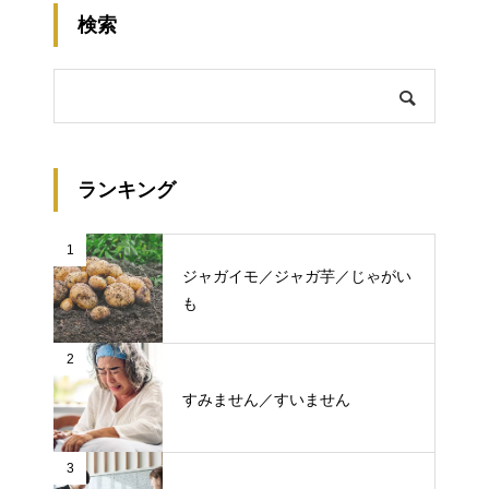
検索
ランキング
1
ジャガイモ／ジャガ芋／じゃがい
も
2
すみません／すいません
3