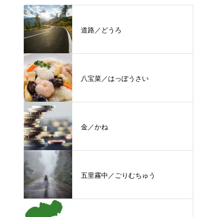
道路／どうろ
八宝菜／はっぽうさい
金／かね
五里霧中／ごりむちゅう