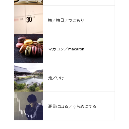
晦／晦日／つごもり
マカロン／macaron
池／いけ
裏目に出る／うらめにでる