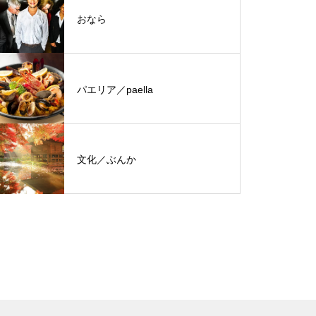
おなら
パエリア／paella
文化／ぶんか