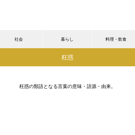
社会
暮らし
料理・飲食
枉惑
枉惑の類語となる言葉の意味・語源・由来。