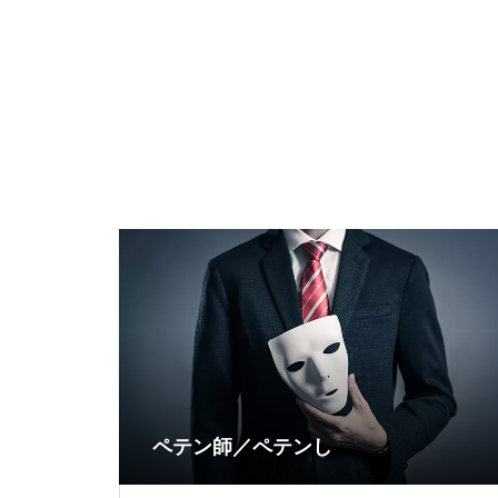
ペテン師／ペテンし