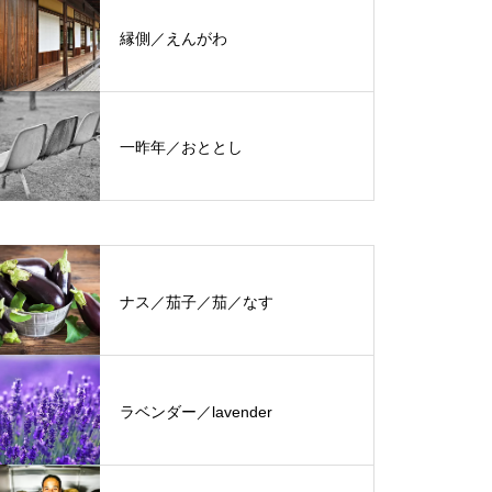
縁側／えんがわ
一昨年／おととし
ナス／茄子／茄／なす
ラベンダー／lavender