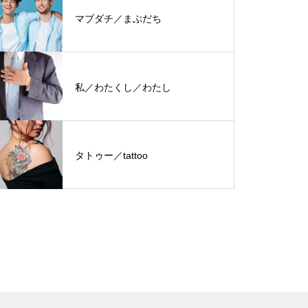
マブダチ／まぶだち
私／わたくし／わたし
タトゥー／tattoo