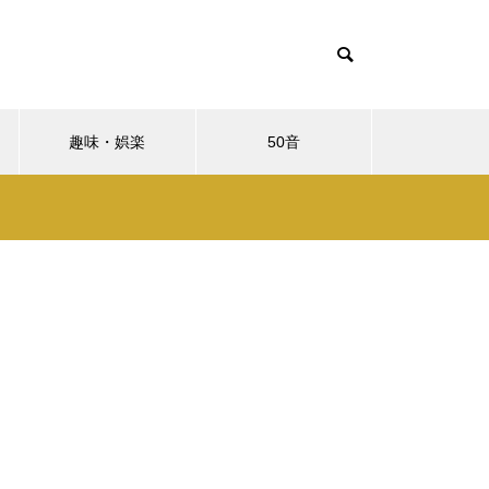
趣味・娯楽
50音