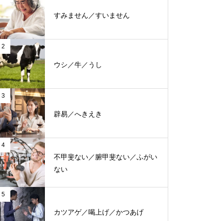
すみません／すいません
2
ウシ／牛／うし
3
辟易／へきえき
4
不甲斐ない／腑甲斐ない／ふがい
ない
5
カツアゲ／喝上げ／かつあげ