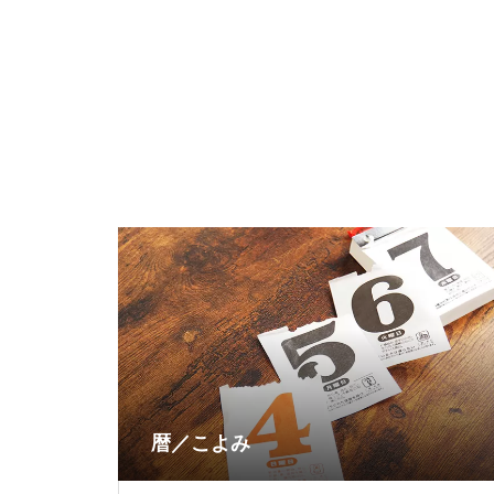
暦／こよみ