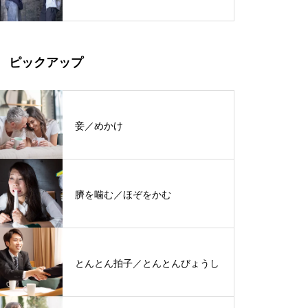
ピックアップ
妾／めかけ
臍を噛む／ほぞをかむ
とんとん拍子／とんとんびょうし