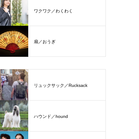
ワクワク／わくわく
扇／おうぎ
リュックサック／Rucksack
ハウンド／hound