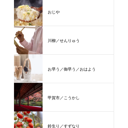
おじや
川柳／せんりゅう
お早う／御早う／おはよう
甲賀市／こうかし
鈴生り／すずなり