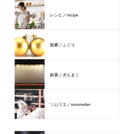
レシピ／recipe
陰嚢／ふぐり
銀幕／ぎんまく
ソムリエ／sommelier