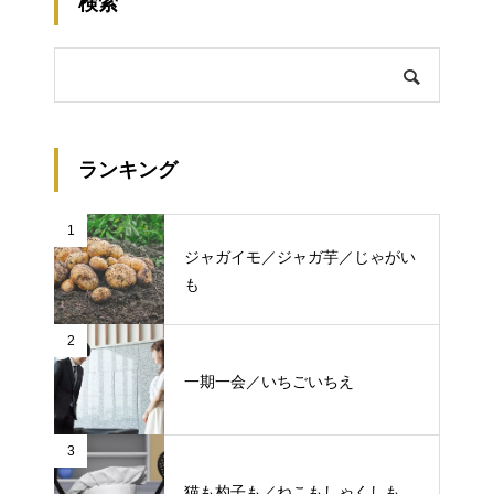
検索
ランキング
1
ジャガイモ／ジャガ芋／じゃがい
も
2
一期一会／いちごいちえ
3
猫も杓子も／ねこもしゃくしも