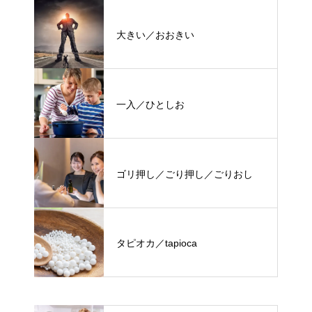
大きい／おおきい
一入／ひとしお
ゴリ押し／ごり押し／ごりおし
タピオカ／tapioca