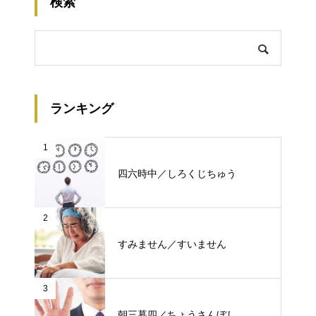
検索
ランキング
1
四六時中／しろくじちゅう
2
すみません／すいません
3
朝三暮四／ちょうさんぼし