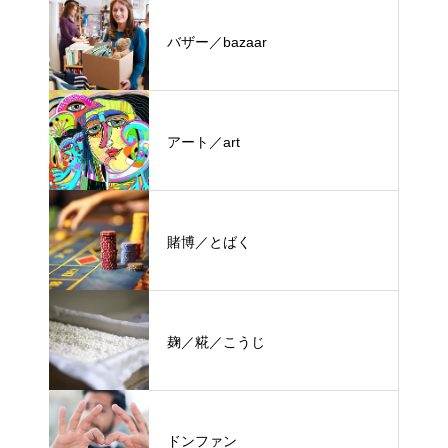
バザー／bazaar
アート／art
賭博／とばく
麹／糀／こうじ
ドンファン