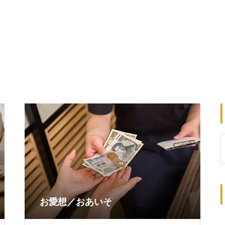
お愛想／おあいそ