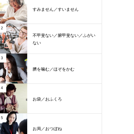
すみません／すいません
2
不甲斐ない／腑甲斐ない／ふがい
ない
3
臍を噛む／ほぞをかむ
4
お袋／おふくろ
5
お局／おつぼね