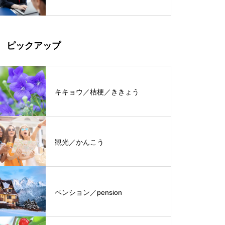
ピックアップ
キキョウ／桔梗／ききょう
観光／かんこう
ペンション／pension