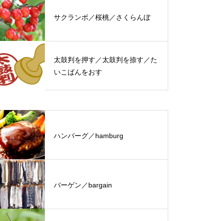
サクランボ／桜桃／さくらんぼ
太鼓判を押す／太鼓判を捺す／た
いこばんをおす
ハンバーグ／hamburg
バーゲン／bargain