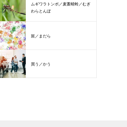
ムギワラトンボ／麦藁蜻蛉／むぎ
わらとんぼ
斑／まだら
買う／かう