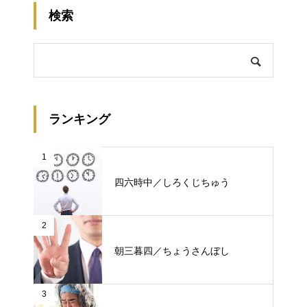
検索
ランキング
1
四六時中／しろくじちゅう
2
朝三暮四／ちょうさんぼし
3