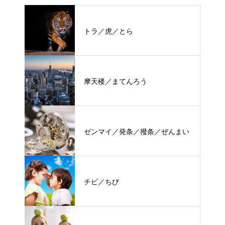
トラ／虎／とら
摩天楼／まてんろう
ゼンマイ／発条／撥条／ぜんまい
チビ／ちび