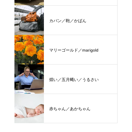
カバン／鞄／かばん
マリーゴールド／marigold
煩い／五月蝿い／うるさい
赤ちゃん／あかちゃん