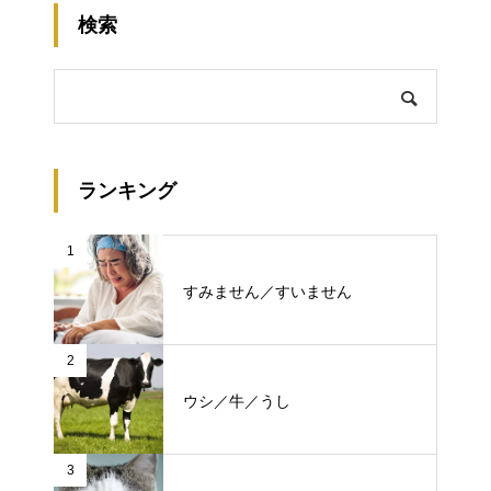
検索
ランキング
1
すみません／すいません
2
ウシ／牛／うし
3