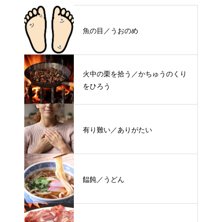
魚の目／うおのめ
火中の栗を拾う／かちゅうのくり
をひろう
有り難い／ありがたい
饂飩／うどん