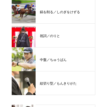
鎬を削る／しのぎをけずる
祝詞／のりと
中盤／ちゅうばん
紋切り型／もんきりがた