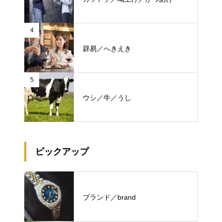
4
辟易／へきえき
5
ウシ／牛／うし
ピックアップ
ブランド／brand