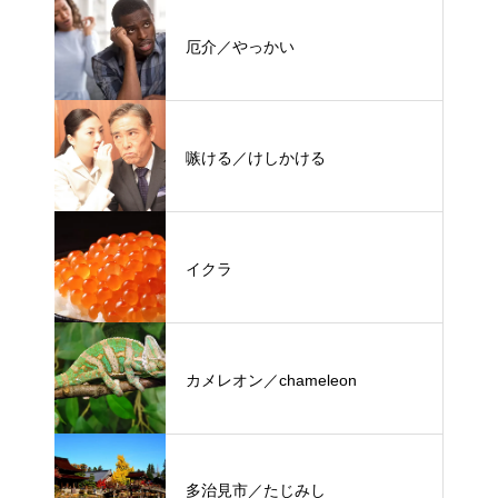
厄介／やっかい
嗾ける／けしかける
イクラ
カメレオン／chameleon
多治見市／たじみし