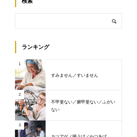
検索
ランキング
1
すみません／すいません
2
不甲斐ない／腑甲斐ない／ふがい
ない
3
カツアゲ／喝上げ／かつあげ