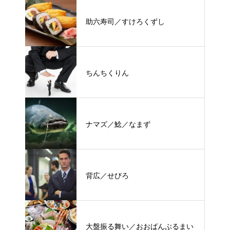
助六寿司／すけろくずし
ちんちくりん
ナマズ／鯰／なまず
背広／せびろ
大盤振る舞い／おおばんぶるまい