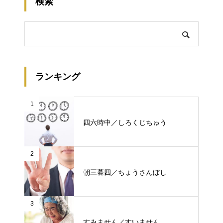
検索
ランキング
1
四六時中／しろくじちゅう
2
朝三暮四／ちょうさんぼし
3
すみません／すいません