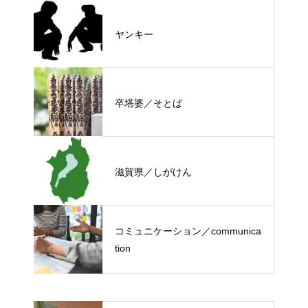
ヤンキー
卒塔婆／そとば
滋賀県／しがけん
コミュニケーション／communica
tion