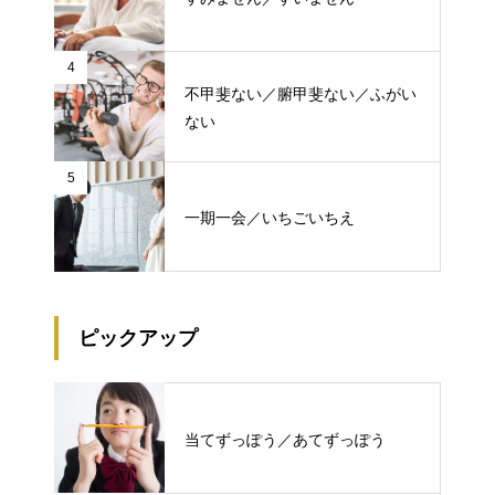
4
不甲斐ない／腑甲斐ない／ふがい
ない
5
一期一会／いちごいちえ
ピックアップ
当てずっぽう／あてずっぽう