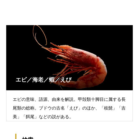
エビ／海老／蝦／えび
エビの意味、語源、由来を解説。甲殻類十脚目に属する長
尾類の総称。ブドウの古名「えび」のほか、「枝髭」「吉
美」「餌尾」などの説がある。