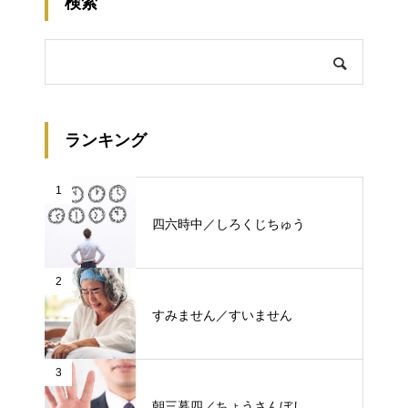
検索
ランキング
1
四六時中／しろくじちゅう
2
すみません／すいません
3
朝三暮四／ちょうさんぼし