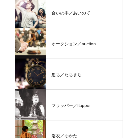
合いの手／あいのて
オークション／auction
忽ち／たちまち
フラッパー／flapper
浴衣／ゆかた