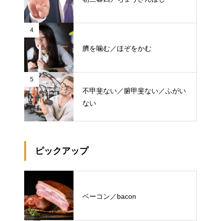
4
臍を噛む／ほぞをかむ
5
不甲斐ない／腑甲斐ない／ふがい
ない
ピックアップ
ベーコン／bacon