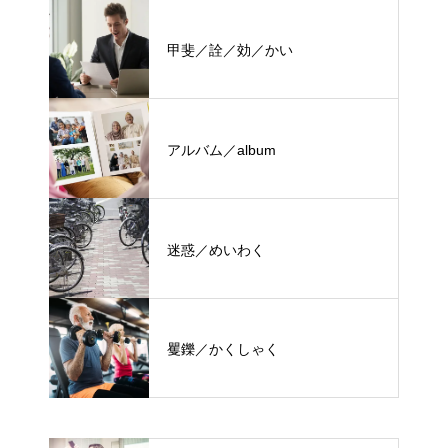
甲斐／詮／効／かい
アルバム／album
迷惑／めいわく
矍鑠／かくしゃく