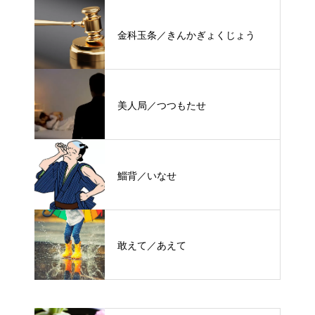
金科玉条／きんかぎょくじょう
美人局／つつもたせ
鯔背／いなせ
敢えて／あえて