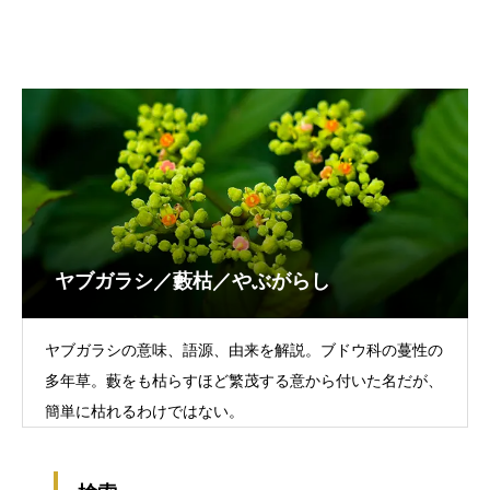
ヤブガラシ／藪枯／やぶがらし
ヤブガラシの意味、語源、由来を解説。ブドウ科の蔓性の
多年草。藪をも枯らすほど繁茂する意から付いた名だが、
簡単に枯れるわけではない。