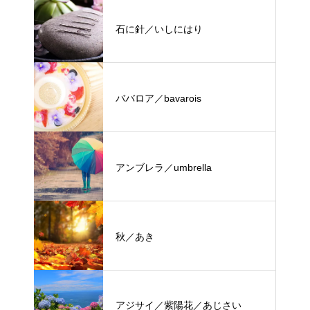
石に針／いしにはり
ババロア／bavarois
アンブレラ／umbrella
秋／あき
アジサイ／紫陽花／あじさい