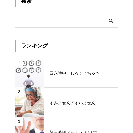
検索
ランキング
1
四六時中／しろくじちゅう
2
すみません／すいません
3
朝三暮四／ちょうさんぼし