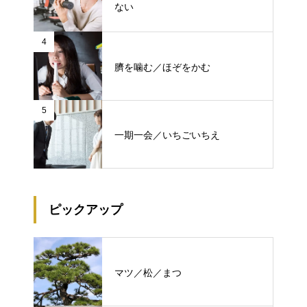
ない
4
臍を噛む／ほぞをかむ
5
一期一会／いちごいちえ
ピックアップ
マツ／松／まつ