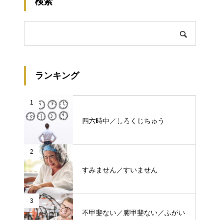
検索
ランキング
1
四六時中／しろくじちゅう
2
すみません／すいません
3
不甲斐ない／腑甲斐ない／ふがい