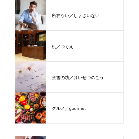
所在ない／しょざいない
机／つくえ
蛍雪の功／けいせつのこう
グルメ／gourmet