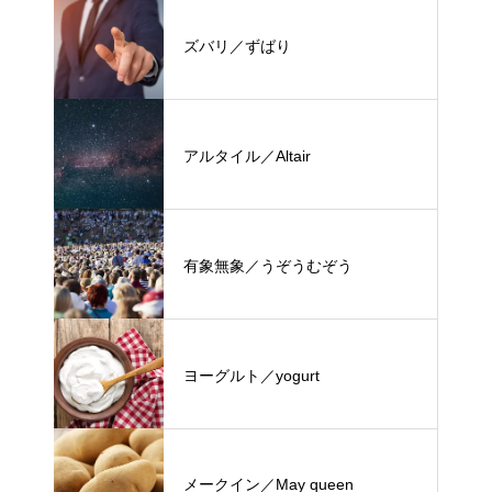
ズバリ／ずばり
アルタイル／Altair
有象無象／うぞうむぞう
ヨーグルト／yogurt
メークイン／May queen