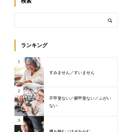
検索
ランキング
1
すみません／すいません
2
不甲斐ない／腑甲斐ない／ふがい
ない
3
臍を噛む／ほぞをかむ