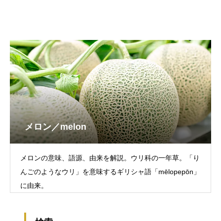
メロン／melon
メロンの意味、語源、由来を解説。ウリ科の一年草。「り
んごのようなウリ」を意味するギリシャ語「mēlopepōn」
に由来。