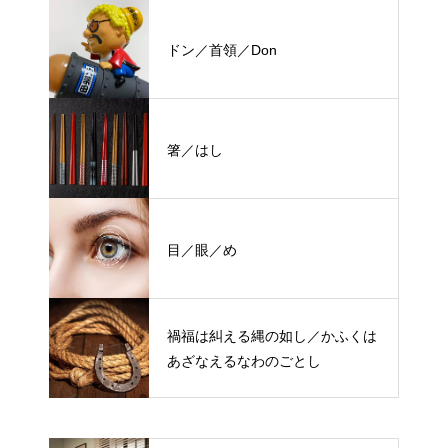
ドン／首領／Don
箸／はし
目／眼／め
禍福は糾える縄の如し／かふくは
あざなえるなわのごとし