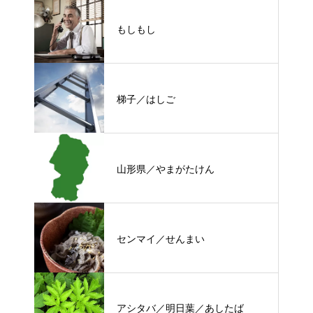
もしもし
梯子／はしご
山形県／やまがたけん
センマイ／せんまい
アシタバ／明日葉／あしたば