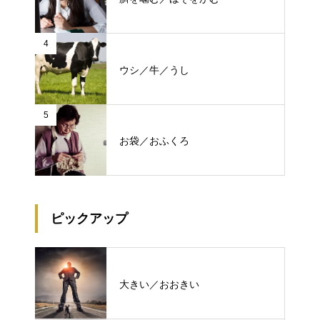
4
ウシ／牛／うし
5
お袋／おふくろ
ピックアップ
大きい／おおきい