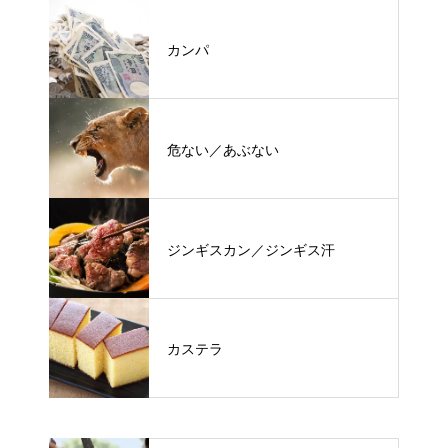
カンパ
危ない／あぶない
ジンギスカン／ジンギス汗
カステラ