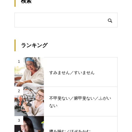
検索
ランキング
1
すみません／すいません
2
不甲斐ない／腑甲斐ない／ふがい
ない
3
臍を噛む／ほぞをかむ