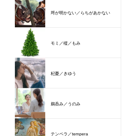
埒が明かない／らちがあかない
モミ／樅／もみ
杞憂／きゆう
鵜呑み／うのみ
テンペラ／tempera