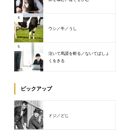
4
ウシ／牛／うし
5
泣いて馬謖を斬る／ないてばしょ
くをきる
ピックアップ
ドジ／どじ