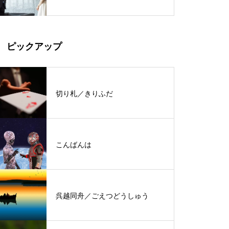
ピックアップ
切り札／きりふだ
こんばんは
呉越同舟／ごえつどうしゅう