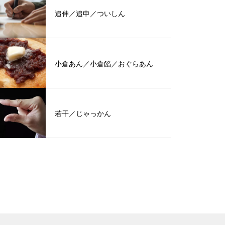
追伸／追申／ついしん
小倉あん／小倉餡／おぐらあん
若干／じゃっかん