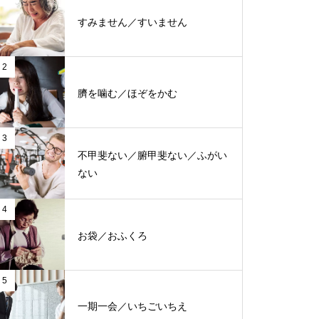
すみません／すいません
2
臍を噛む／ほぞをかむ
3
不甲斐ない／腑甲斐ない／ふがい
ない
4
お袋／おふくろ
5
一期一会／いちごいちえ