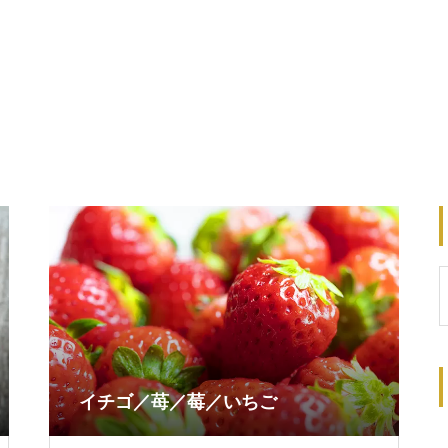
イチゴ／苺／莓／いちご