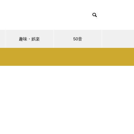
趣味・娯楽
50音