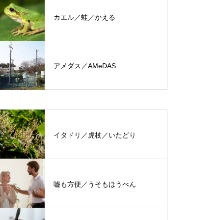
カエル／蛙／かえる
アメダス／AMeDAS
イタドリ／虎杖／いたどり
嘘も方便／うそもほうべん