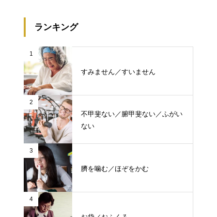
ランキング
1
すみません／すいません
2
不甲斐ない／腑甲斐ない／ふがい
ない
3
臍を噛む／ほぞをかむ
4
お袋／おふくろ