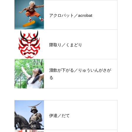
アクロバット／acrobat
隈取り／くまどり
溜飲が下がる／りゅういんがさが
る
伊達／だて