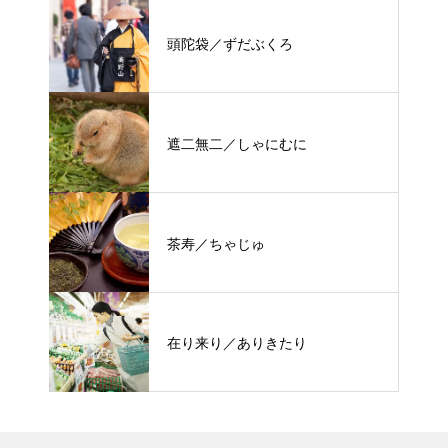
頭陀袋／ずだぶくろ
遮二無二／しゃにむに
茶寿／ちゃじゅ
在り来り／ありきたり