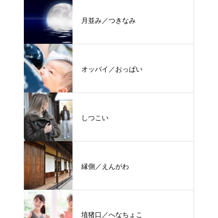
月並み／つきなみ
オッパイ／おっぱい
しつこい
縁側／えんがわ
埴猪口／へなちょこ