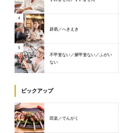
4
辟易／へきえき
5
不甲斐ない／腑甲斐ない／ふがい
ない
ピックアップ
田楽／でんがく