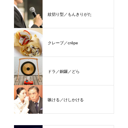
紋切り型／もんきりがた
クレープ／crêpe
ドラ／銅鑼／どら
嗾ける／けしかける