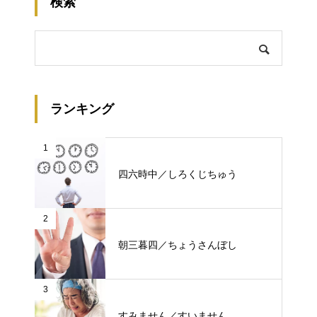
検索
ランキング
1
四六時中／しろくじちゅう
2
朝三暮四／ちょうさんぼし
3
すみません／すいません