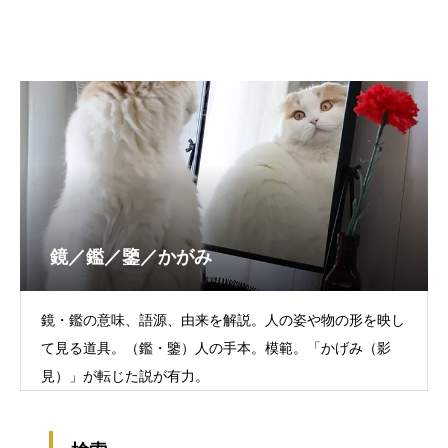
鏡／鑑／鑒／かがみ
鏡・鑑の意味、語源、由来を解説。人の姿や物の形を映し
て見る道具。（鑑・鑒）人の手本。模範。「かげみ（影
見）」が転じた説が有力。