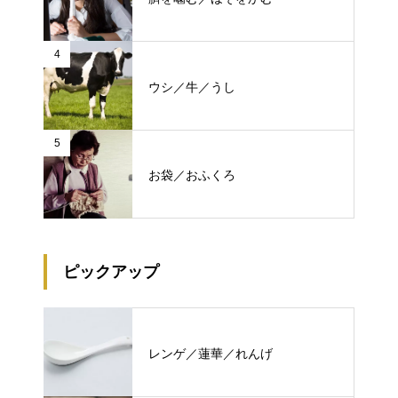
4
ウシ／牛／うし
5
お袋／おふくろ
ピックアップ
レンゲ／蓮華／れんげ