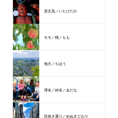
居丈高／いたけだか
モモ／桃／もも
地方／ちほう
渾名／綽名／あだな
目抜き通り／めぬきどおり