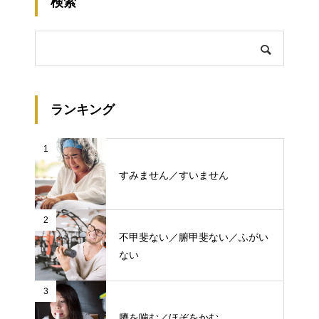
検索
ランキング
1
すみません／すいません
2
不甲斐ない／腑甲斐ない／ふがい
ない
3
臍を噛む／ほぞをかむ