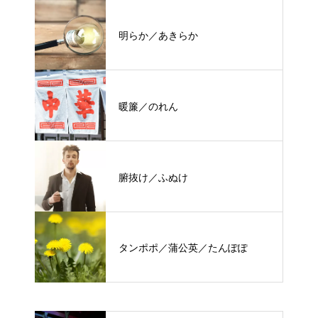
明らか／あきらか
暖簾／のれん
腑抜け／ふぬけ
タンポポ／蒲公英／たんぽぽ