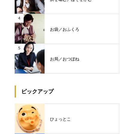
4
お袋／おふくろ
5
お局／おつぼね
ピックアップ
ひょっとこ