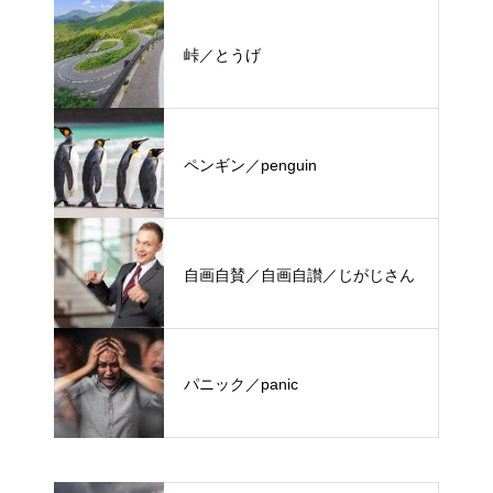
峠／とうげ
ペンギン／penguin
自画自賛／自画自讃／じがじさん
パニック／panic