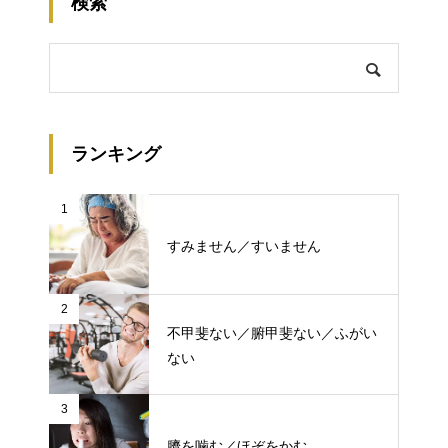
検索
ランキング
1
すみません／すいません
2
不甲斐ない／腑甲斐ない／ふがい
ない
3
臍を噛む／ほぞをかむ