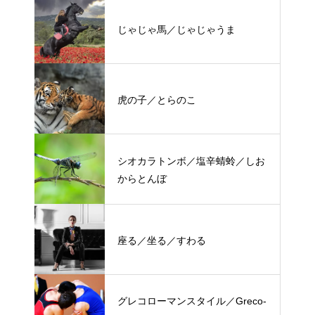
じゃじゃ馬／じゃじゃうま
虎の子／とらのこ
シオカラトンボ／塩辛蜻蛉／しお
からとんぼ
座る／坐る／すわる
グレコローマンスタイル／Greco-