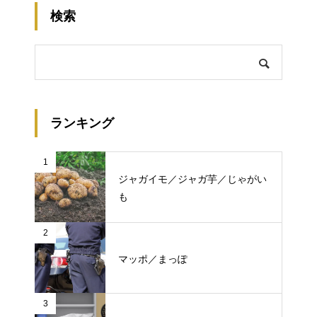
検索
ランキング
1
ジャガイモ／ジャガ芋／じゃがい
も
2
マッポ／まっぽ
3