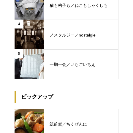
猫も杓子も／ねこもしゃくしも
4
ノスタルジー／nostalgie
5
一期一会／いちごいちえ
ピックアップ
筑前煮／ちくぜんに