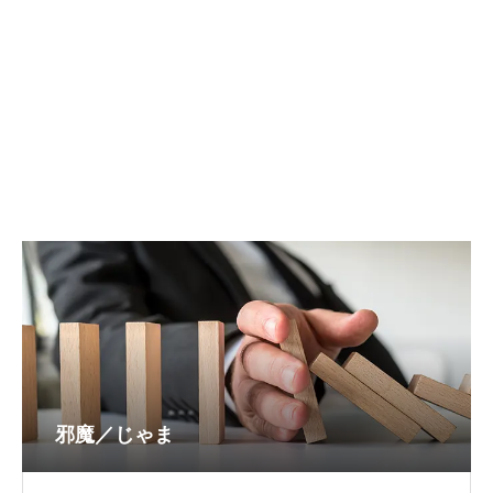
邪魔／じゃま