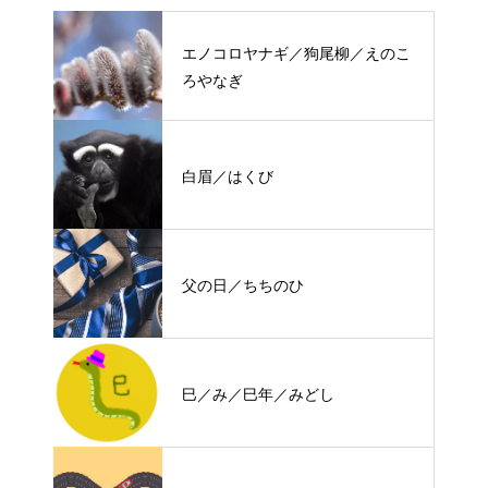
エノコロヤナギ／狗尾柳／えのこ
ろやなぎ
白眉／はくび
父の日／ちちのひ
巳／み／巳年／みどし