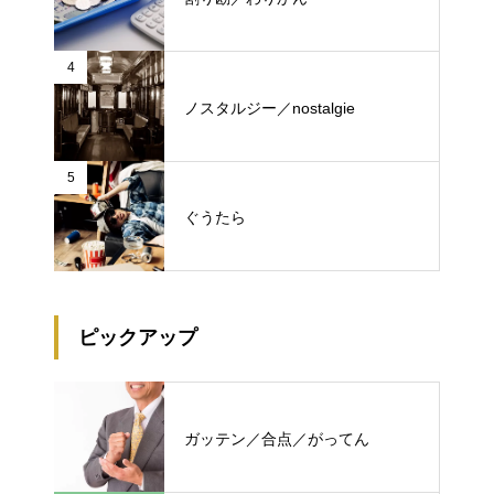
4
ノスタルジー／nostalgie
5
ぐうたら
ピックアップ
ガッテン／合点／がってん