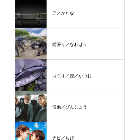
刀／かたな
縄張り／なわばり
カツオ／鰹／かつお
便乗／びんじょう
チビ／ちび