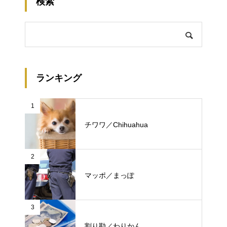
検索
ランキング
1
チワワ／Chihuahua
2
マッポ／まっぽ
3
割り勘／わりかん