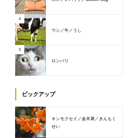
4
ウシ／牛／うし
5
ロンパリ
ピックアップ
キンモクセイ／金木犀／きんもく
せい