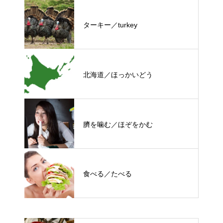
ターキー／turkey
北海道／ほっかいどう
臍を噛む／ほぞをかむ
食べる／たべる