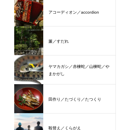
アコーディオン／accordion
簾／すだれ
ヤマカガシ／赤楝蛇／山楝蛇／や
まかがし
田作り／たづくり／たつくり
鞍替え／くらがえ