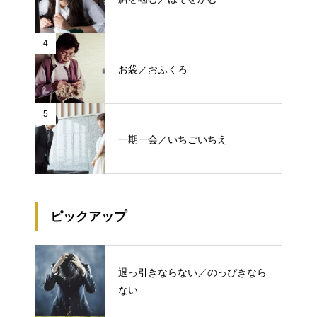
4
お袋／おふくろ
5
一期一会／いちごいちえ
ピックアップ
退っ引きならない／のっぴきなら
ない