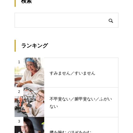
検索
ランキング
1
すみません／すいません
2
不甲斐ない／腑甲斐ない／ふがい
ない
3
臍を噛む／ほぞをかむ