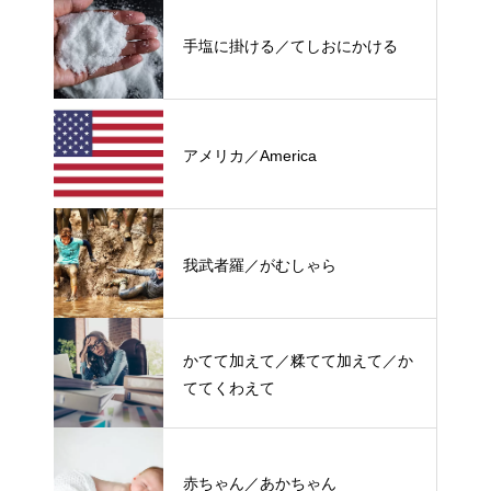
手塩に掛ける／てしおにかける
アメリカ／America
我武者羅／がむしゃら
かてて加えて／糅てて加えて／か
ててくわえて
赤ちゃん／あかちゃん