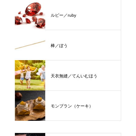
ルビー／ruby
棒／ぼう
天衣無縫／てんいむほう
モンブラン（ケーキ）