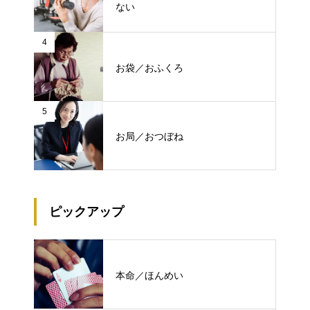
ない
4
お袋／おふくろ
5
お局／おつぼね
ピックアップ
本命／ほんめい