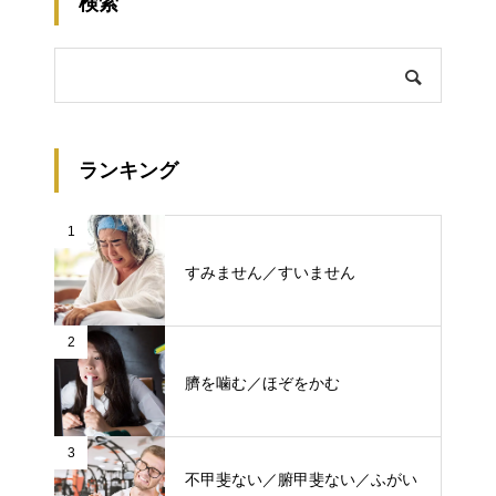
検索
ランキング
1
すみません／すいません
2
臍を噛む／ほぞをかむ
3
不甲斐ない／腑甲斐ない／ふがい