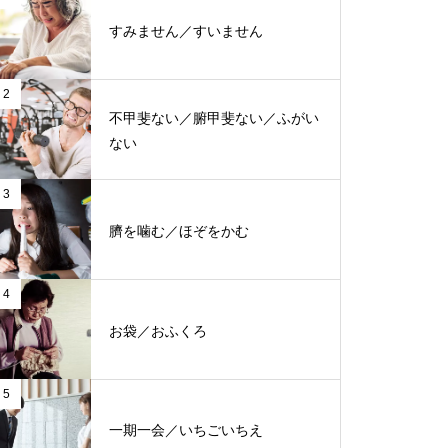
すみません／すいません
2
不甲斐ない／腑甲斐ない／ふがい
ない
3
臍を噛む／ほぞをかむ
4
お袋／おふくろ
5
一期一会／いちごいちえ