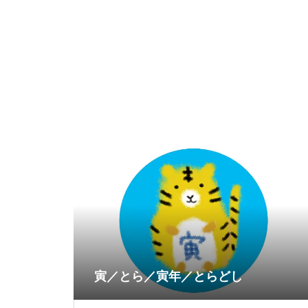
寅／とら／寅年／とらどし