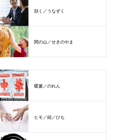
頷く／うなずく
関の山／せきのやま
暖簾／のれん
ヒモ／紐／ひも