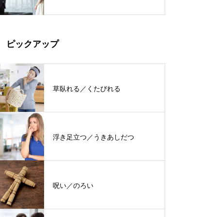
ピックアップ
草臥れる／くたびれる
浮き足立つ／うきあしだつ
呪い／のろい