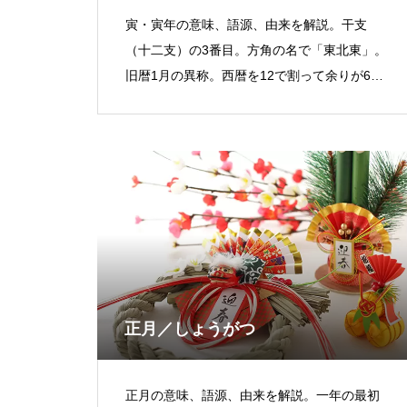
寅・寅年の意味、語源、由来を解説。干支
（十二支）の3番目。方角の名で「東北東」。
旧暦1月の異称。西暦を12で割って余りが6の
年。
正月／しょうがつ
正月の意味、語源、由来を解説。一年の最初