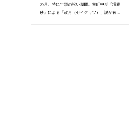
の月。特に年頭の祝い期間。室町中期『壒嚢
鈔』による「政月（セイグヮツ）」説が有
力。