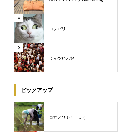
4
ロンパリ
5
てんやわんや
ピックアップ
百姓／ひゃくしょう