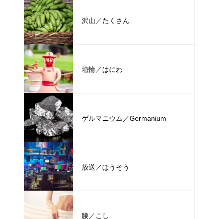
沢山／たくさん
埴輪／はにわ
ゲルマニウム／Germanium
放送／ほうそう
腰／こし