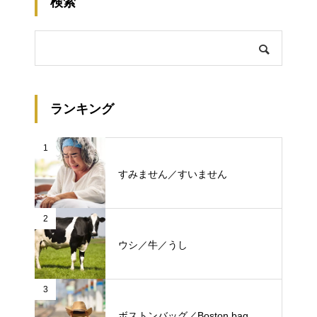
検索
ランキング
1
すみません／すいません
2
ウシ／牛／うし
3
ボストンバッグ／Boston bag