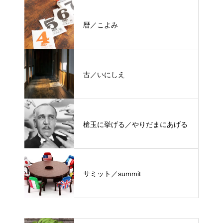
暦／こよみ
古／いにしえ
槍玉に挙げる／やりだまにあげる
サミット／summit