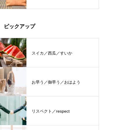
ピックアップ
スイカ／西瓜／すいか
お早う／御早う／おはよう
リスペクト／respect