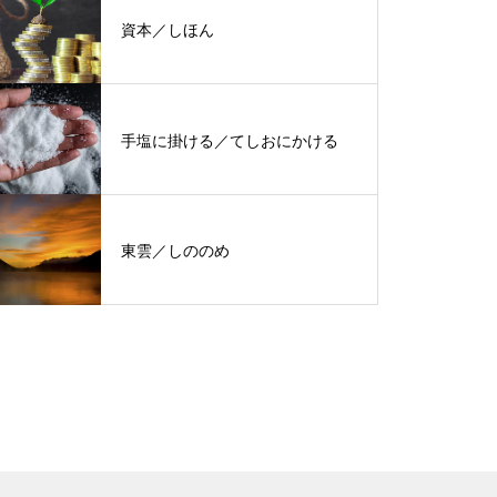
資本／しほん
手塩に掛ける／てしおにかける
東雲／しののめ