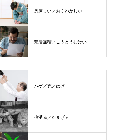
奥床しい／おくゆかしい
荒唐無稽／こうとうむけい
ハゲ／禿／はげ
魂消る／たまげる