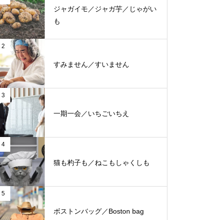
ジャガイモ／ジャガ芋／じゃがい
も
2
すみません／すいません
3
一期一会／いちごいちえ
4
猫も杓子も／ねこもしゃくしも
5
ボストンバッグ／Boston bag