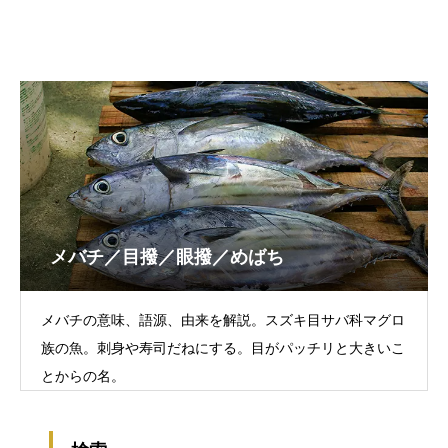
メバチ／目撥／眼撥／めばち
メバチの意味、語源、由来を解説。スズキ目サバ科マグロ
族の魚。刺身や寿司だねにする。目がパッチリと大きいこ
とからの名。