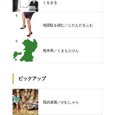
くをきる
4
地団駄を踏む／じだんだをふむ
5
熊本県／くまもとけん
ピックアップ
我武者羅／がむしゃら