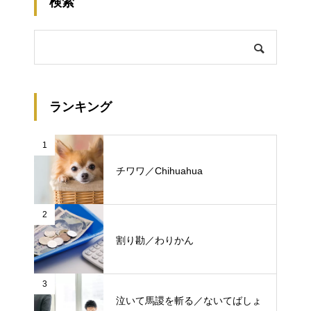
検索
ランキング
1
チワワ／Chihuahua
2
割り勘／わりかん
3
泣いて馬謖を斬る／ないてばしょ