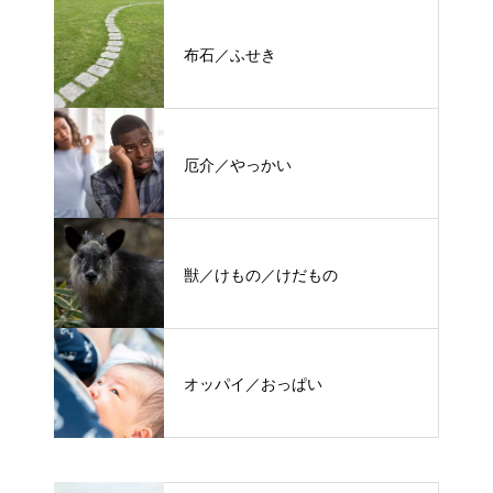
布石／ふせき
厄介／やっかい
獣／けもの／けだもの
オッパイ／おっぱい