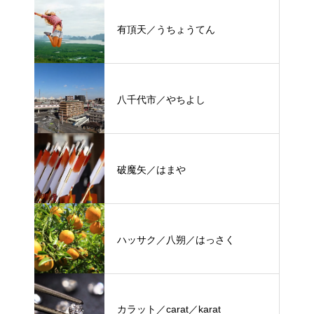
有頂天／うちょうてん
八千代市／やちよし
破魔矢／はまや
ハッサク／八朔／はっさく
カラット／carat／karat