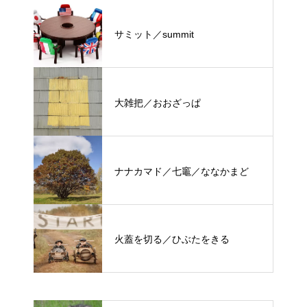
サミット／summit
大雑把／おおざっぱ
ナナカマド／七竈／ななかまど
火蓋を切る／ひぶたをきる