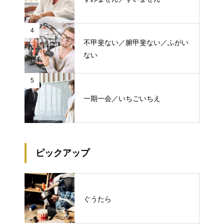
4
不甲斐ない／腑甲斐ない／ふがい
ない
5
一期一会／いちごいちえ
ピックアップ
ぐうたら