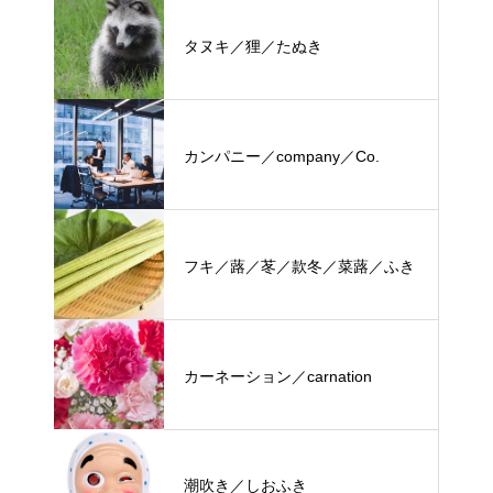
タヌキ／狸／たぬき
カンパニー／company／Co.
フキ／蕗／苳／款冬／菜蕗／ふき
カーネーション／carnation
潮吹き／しおふき