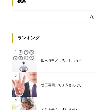
検索
ランキング
1
四六時中／しろくじちゅう
2
朝三暮四／ちょうさんぼし
3
すみません／すいません