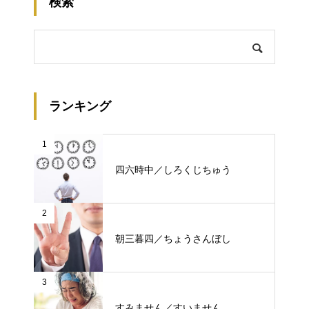
検索
ランキング
1
四六時中／しろくじちゅう
2
朝三暮四／ちょうさんぼし
3
すみません／すいません