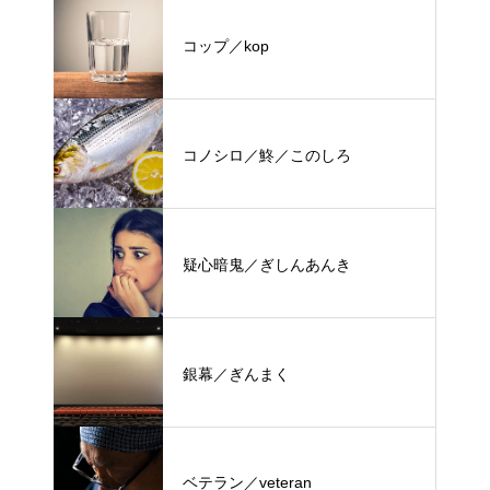
コップ／kop
コノシロ／鮗／このしろ
疑心暗鬼／ぎしんあんき
銀幕／ぎんまく
ベテラン／veteran