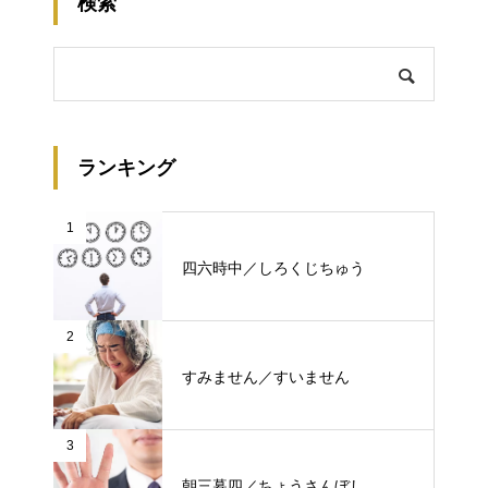
検索
ランキング
1
四六時中／しろくじちゅう
2
すみません／すいません
3
朝三暮四／ちょうさんぼし