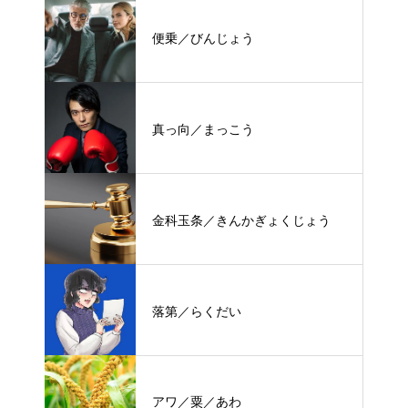
便乗／びんじょう
真っ向／まっこう
金科玉条／きんかぎょくじょう
落第／らくだい
アワ／粟／あわ