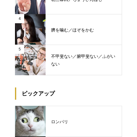
4
臍を噛む／ほぞをかむ
5
不甲斐ない／腑甲斐ない／ふがい
ない
ピックアップ
ロンパリ