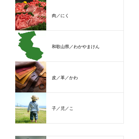
肉／にく
和歌山県／わかやまけん
皮／革／かわ
子／児／こ