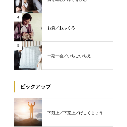
4
お袋／おふくろ
5
一期一会／いちごいちえ
ピックアップ
下剋上／下克上／げこくじょう