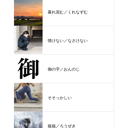
暮れ泥む／くれなずむ
情けない／なさけない
御の字／おんのじ
そそっかしい
狼藉／ろうぜき