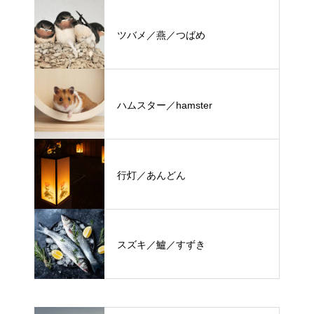
ツバメ／燕／つばめ
ハムスター／hamster
行灯／あんどん
スズキ／鱸／すずき