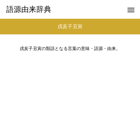
語源由来辞典
戌亥子丑寅
戌亥子丑寅の類語となる言葉の意味・語源・由来。