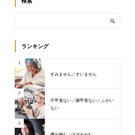
検索
ランキング
1
すみません／すいません
2
不甲斐ない／腑甲斐ない／ふがい
ない
3
臍を噛む／ほぞをかむ