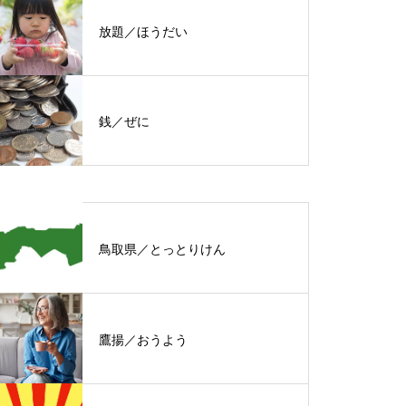
放題／ほうだい
銭／ぜに
鳥取県／とっとりけん
鷹揚／おうよう