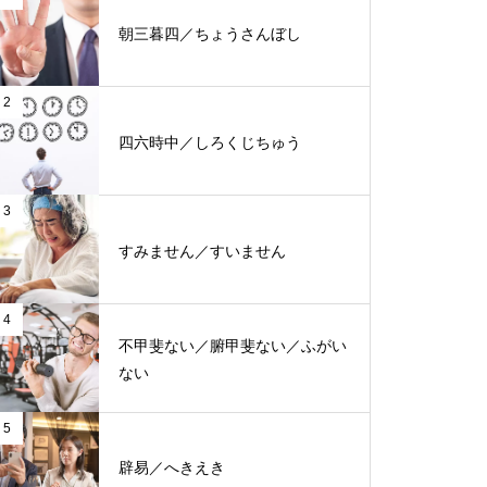
朝三暮四／ちょうさんぼし
2
四六時中／しろくじちゅう
3
すみません／すいません
4
不甲斐ない／腑甲斐ない／ふがい
ない
5
辟易／へきえき