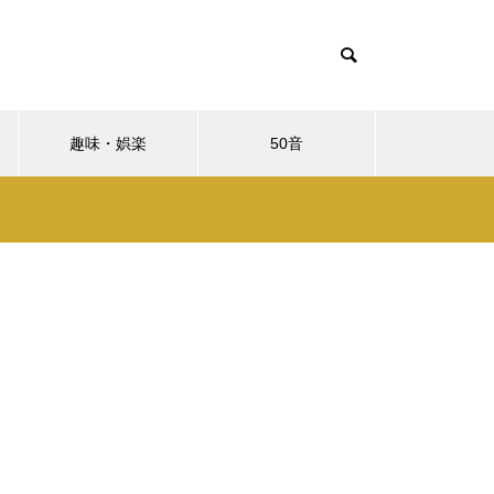
趣味・娯楽
50音