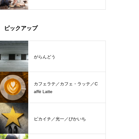
ピックアップ
がらんどう
カフェラテ／カフェ・ラッテ／C
affè Latte
ピカイチ／光一／ぴかいち