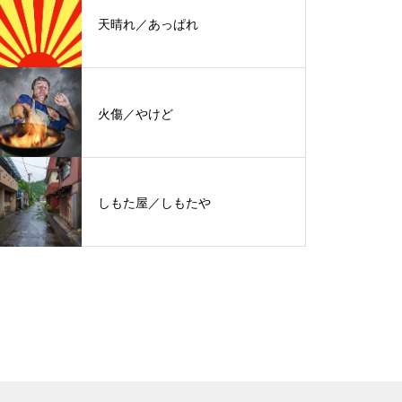
天晴れ／あっぱれ
火傷／やけど
しもた屋／しもたや